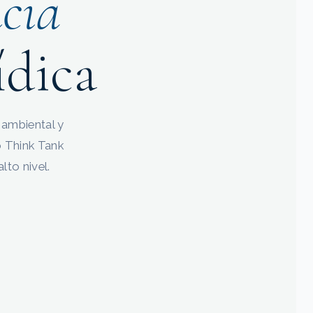
ncia
ídica
 ambiental y
o Think Tank
lto nivel.