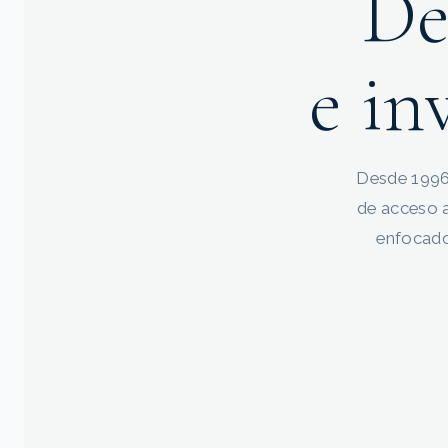
De
e in
Desde 1996,
de acceso a
enfocado 